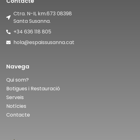
Contacte
Ctra. N-II, km.673 08398
Santa Susanna.
+34 636 118 805
hola@espaissusanna.cat
Navega
Qui som?
Botigues i Restauració
Serveis
Notícies
Contacte