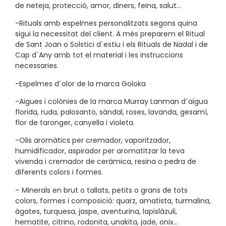
de neteja, protecció, amor, diners, feina, salut…
-Rituals amb espelmes personalitzats segons quina
sigui la necessitat del client. A més preparem el Ritual
de Sant Joan o Solstici d´estiu i els Rituals de Nadal i de
Cap d´Any amb tot el material i les instruccions
necessaries.
-Espelmes d´olor de la marca Goloka
-Aigues i colònies de la marca Murray Lanman d´aigua
florida, ruda, palosanto, sàndal, roses, lavanda, gesamí,
flor de taronger, canyella i violeta.
-Olis aromàtics per cremador, vaporitzador,
humidificador, aspirador per aromatitzar la teva
vivenda i cremador de ceràmica, resina o pedra de
diferents colors i formes.
– Minerals en brut o tallats, petits o grans de tots
colors, formes i composició: quarz, amatista, turmalina,
àgates, turquesa, jaspe, aventurina, lapislàzuli,
hematite, citrino, rodonita, unakita, jade, onix…