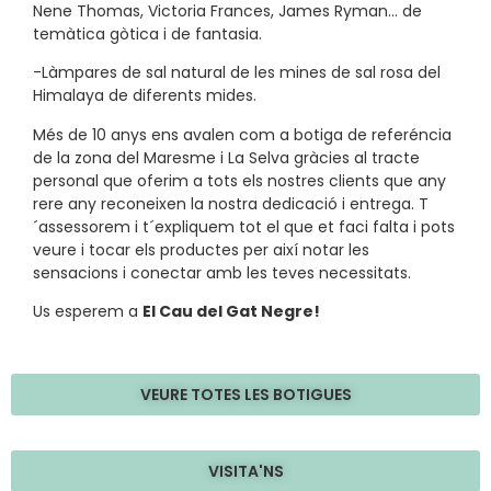
Nene Thomas, Victoria Frances, James Ryman… de
temàtica gòtica i de fantasia.
-Làmpares de sal natural de les mines de sal rosa del
Himalaya de diferents mides.
Més de 10 anys ens avalen com a botiga de referéncia
de la zona del Maresme i La Selva gràcies al tracte
personal que oferim a tots els nostres clients que any
rere any reconeixen la nostra dedicació i entrega. T
´assessorem i t´expliquem tot el que et faci falta i pots
veure i tocar els productes per així notar les
sensacions i conectar amb les teves necessitats.
Us esperem a
El Cau del Gat Negre!
VEURE TOTES LES BOTIGUES
VISITA'NS