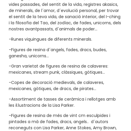
vides passades, del sentit de la vida, registres akasics,
de minerals, de
l´amor, d´evolució personal, per trovar
el sentit de la teva vida, de sanació interior, del I-ching
i la filosofia del Tao, del zodíac, de fades, unicorns, dels
nostres avantpassats, d´animals de poder…
-Runes viquingues de diferents minerals.
-Figures de resina d´angels, fades, dracs, budes,
ganesha, unicorns…
-Gran varietat de figures de resina de calaveres:
mexicanes, stream punk, clàssiques, gòtiques…
-Copes de decoració medievals, de calaveres,
mexicanes, gòtiques, de dracs, de pirates…
-Assortiment de tasses de ceràmica i rellotges amb
les il.lustracions de la Lisa Parker.
-Figures de resina de més de vint cm esculpides i
pintades a mà de fades, dracs, angels.. d´autors
reconeguts con Lisa Parker, Anne Stokes, Amy Brown,