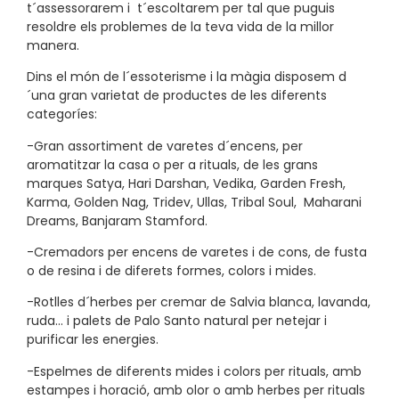
t´assessorarem i t´escoltarem per tal que puguis
resoldre els problemes de la teva vida de la millor
manera.
Dins el món de l´essoterisme i la màgia disposem d
´una gran varietat de productes de les diferents
categoríes:
-Gran assortiment de varetes d´encens, per
aromatitzar la casa o per a rituals, de les grans
marques Satya, Hari Darshan, Vedika, Garden Fresh,
Karma, Golden Nag, Tridev, Ullas, Tribal Soul, Maharani
Dreams, Banjaram Stamford.
-Cremadors per encens de varetes i de cons, de fusta
o de resina i de diferets formes, colors i mides.
-Rotlles d´herbes per cremar de Salvia blanca, lavanda,
ruda… i palets de Palo Santo natural per netejar i
purificar les energies.
-Espelmes de diferents mides i colors per rituals, amb
estampes i horació, amb olor o amb herbes per rituals