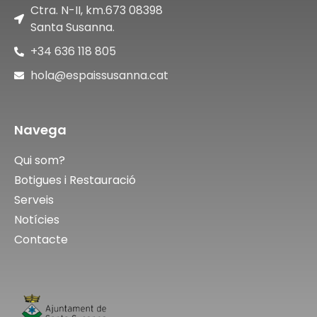
Ctra. N-II, km.673 08398
Santa Susanna.
+34 636 118 805
hola@espaissusanna.cat
Navega
Qui som?
Botigues i Restauració
Serveis
Notícies
Contacte