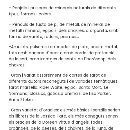
– Penjolls i pulseres de minerals naturals de diferents
tipus, formes i colors.
– Pènduls de fusta de pi, de metall, de mineral, de
metall i mineral, egipcis, dels chakres, d´orgonita, amb
forma de vareta, rodons, prismes…
-Amulets, pulseres i arrecades de plata, acer o metal,
tots amb cadena d´acer o amb corda: de protecció,
de la sort, amb imatges de sants, de l´horòscop, dels
chakres…
-Gran i variat assortiment de cartes de tarot de
diferents autors reconeguts i de variades temàtiques:
tarot marsella, Rider Waite, egipci, Santa Mort, Le
Normand, clàssics, gòtics,
d´animals, de Lisa Parker,
Anne Stokes…
-Gran varietat d´oracles: els més bàsics i senzills serien
els llibrets de la Jessica Tate, els més coneguts serien
els oracles de la Doreen Virtue d´angels, fades i
arcàngels; de la deeses, dels chakres, de la lluna, de