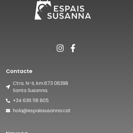
Contacte
Ctra. N-II, km.673 08398
Santa Susanna.
+34 636 118 805
hola@espaissusanna.cat