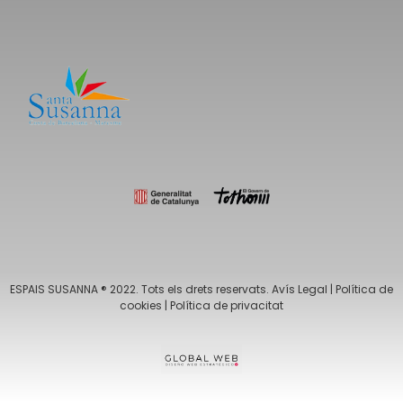
ESPAIS SUSANNA ® 2022. Tots els drets reservats.
Avís Legal
|
Política de
cookies
|
Política de privacitat