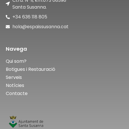
Ctra. N-II, km.673 08398
Santa Susanna.
+34 636 118 805
hola@espaissusanna.cat
Navega
Qui som?
Botigues i Restauració
Serveis
Notícies
Contacte