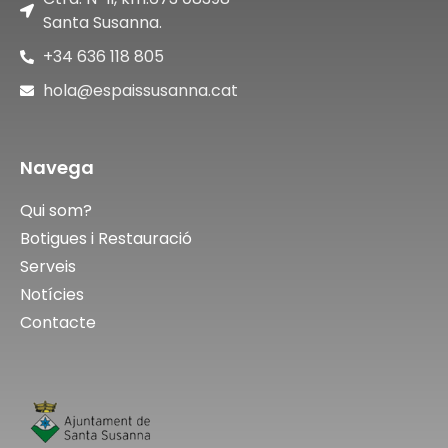
Santa Susanna.
+34 636 118 805
hola@espaissusanna.cat
Navega
Qui som?
Botigues i Restauració
Serveis
Notícies
Contacte