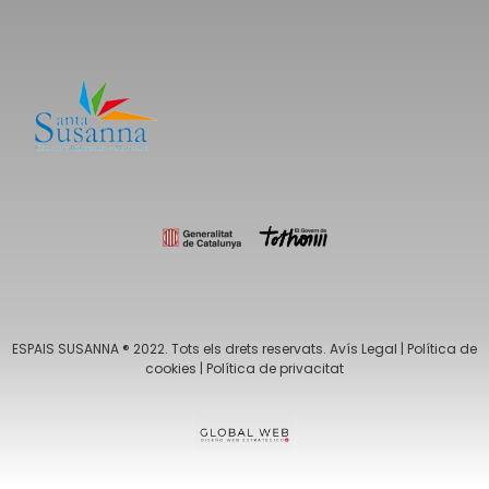
ESPAIS SUSANNA ® 2022. Tots els drets reservats.
Avís Legal
|
Política de
cookies
|
Política de privacitat