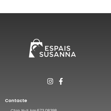
Contacte
Ctra. N-II, km.673 08398