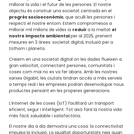
millorar la vida i el futur de les persones. El nostre
objectiu és construir una societat centrada en el
progrés socioeconòmic
, que aculli les persones i
respecti el nostre entorn. Estem compromesos a
millorar mil milions de vides ia
reduir
a la meitat
el
nostre impacte ambiental
per al 2025, prenent
mesures en 3 àrees: societat digital, inclusió per a
tothom i planeta.
Creiem en una societat digital on les dades flueixen a
gran velocitat, connectant persones, comunitats i
coses com mai no es va fer abans. Amb les nostres
xarxes Gigabit, les ciutats tindran accés a més serveis
a temps real i les empreses podran desenvolupar nous
productes pensant en les properes generacions.
L’Internet de les coses (IoT) facilitarà un transport
eficient, segur i intel·ligent. Tot això farà la nostra vida
més fàcil, saludable i satisfactòria.
El nostre dia a dia demostra una cosa: la connectivitat
impulsa la inclusió. La igualtat doportunitats neix quan