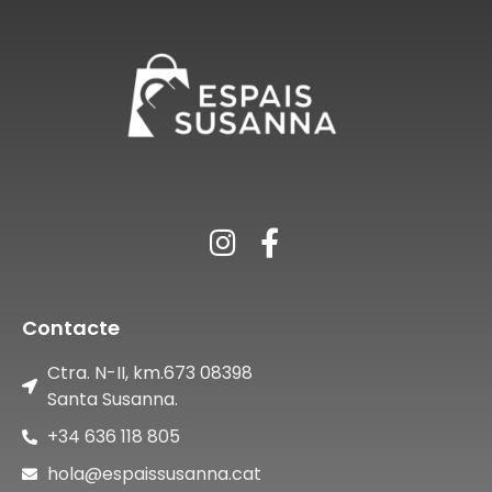
Contacte
Ctra. N-II, km.673 08398
Santa Susanna.
+34 636 118 805
hola@espaissusanna.cat