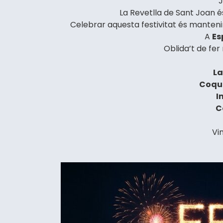
J
La Revetlla de Sant Joan és
Celebrar aquesta festivitat és mantenir 
A
Es
Oblida’t de fer
La
Coque
I
C
Vin