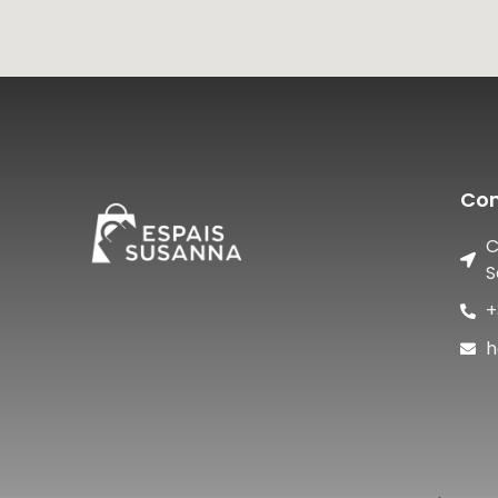
Con
C
S
+
h