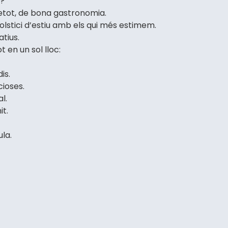
y?
bretot, de bona gastronomia.
solstici d’estiu amb els qui més estimem.
tius.
 en un sol lloc:
is.
cioses.
l.
it.
ula.