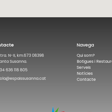
tacte
Navega
tra. N-II, km.673 08398
Qui som?
anta Susanna.
Botigues i Restaur
Serveis
34 636 118 805
Notícies
ola@espaissusanna.cat
Contacte