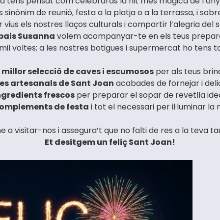
a tens pensat com celebraràs la nit més màgica de l’an
 sinònim de reunió, festa a la platja o a la terrassa, i so
vius els nostres llaços culturals i compartir l’alegria del 
pais Susanna
volem acompanyar-te en els teus prepara
 mil voltes; a les nostres botigues i supermercat ho tens tot
 millor selecció de caves i escumosos
per als teus brind
s artesanals de Sant Joan
acabades de fornejar i deli
ngredients frescos
per preparar el sopar de revetlla idea
omplements de festa
i tot el necessari per il·luminar la n
e a visitar-nos i assegura’t que no falti de res a la teva ta
Et desitgem un feliç Sant Joan!