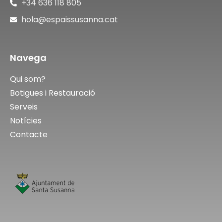
+34 636 118 805
hola@espaissusanna.cat
Navega
Qui som?
Botigues i Restauració
Serveis
Notícies
Contacte